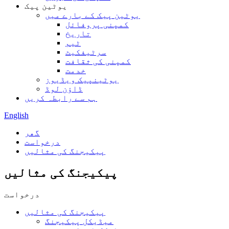
یوٹین پیک
یوٹین پیک کے بارے میں
کمپنی پروفائل
تاریخ
ٹیم
سرٹیفکیٹ
کمپنی کی ثقافت
خدمت
یوٹینپیک ویڈیوز
ڈاؤن لوڈ
ہم سے رابطہ کریں
English
گھر
درخواست
پیکیجنگ کی مثالیں
پیکیجنگ کی مثالیں
درخواست
پیکیجنگ کی مثالیں
میڈیکل پیکیجنگ