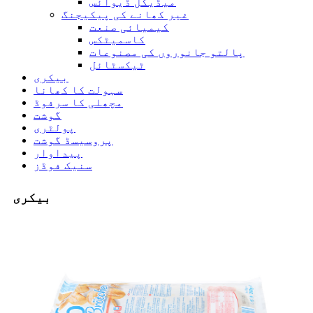
میڈیکل ڈیوائس
غیر کھانے کی پیکیجنگ
کیمیائی صنعت
کاسمیٹکس
پالتو جانوروں کی مصنوعات
ٹیکسٹائل
بیکری
سہولت کا کھانا
مچھلی کا سرفوڈ
گوشت
پولٹری
پروسیسڈ گوشت
پیداوار
سنیک فوڈز
بیکری