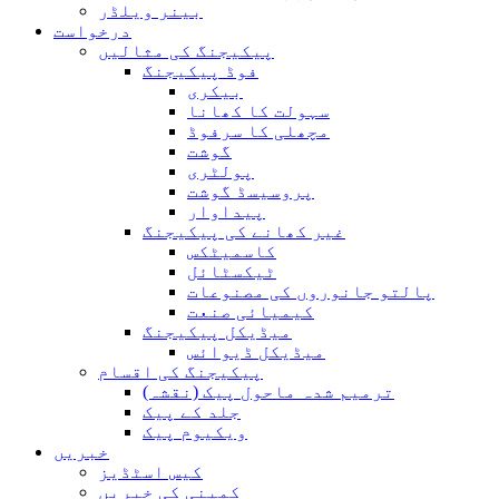
بینر ویلڈر
درخواست
پیکیجنگ کی مثالیں
فوڈ پیکیجنگ
بیکری
سہولت کا کھانا
مچھلی کا سرفوڈ
گوشت
پولٹری
پروسیسڈ گوشت
پیداوار
غیر کھانے کی پیکیجنگ
کاسمیٹکس
ٹیکسٹائل
پالتو جانوروں کی مصنوعات
کیمیائی صنعت
میڈیکل پیکیجنگ
میڈیکل ڈیوائس
پیکیجنگ کی اقسام
ترمیم شدہ ماحول پیک (نقشہ)
جلد کے پیک
ویکیوم پیک
خبریں
کیس اسٹڈیز
کمپنی کی خبریں