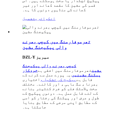
پیکیج لچکدار یا سخت ہوسکتے ہیں۔ اس
قسم کی مشین کا مقصد کھانے اور غیر
کھانے کی منڈیوں دونوں کا ہے۔
انکوائری
تفصیل
تھرموفارمنگ میں کیچپ بھرنے
والی پیکیجنگ مشین
DZL-Y سیریز
کیچپ بھرنے والی پیکیجنگ
مشین
تھرموفارمنگ میں افقی ہے
خودکار
پیکنگ مشینیں
.یہ پورے عمل سے کرنے کے
قابل ہے
پیکیج کی تشکیل ،
اختیاری
بھرنا ، سگ ماہی ، اور کاٹنے۔ مختلف
سخت پلاسٹک فلم کو فرم کنٹینر بنانے
کے لئے قابل عمل ہے۔ دونوں پیکیج کے
طول و عرض اور پیکنگ کی رفتار کو اسی
کے مطابق اپنی مرضی کے مطابق بنایا
جاسکتا ہے۔