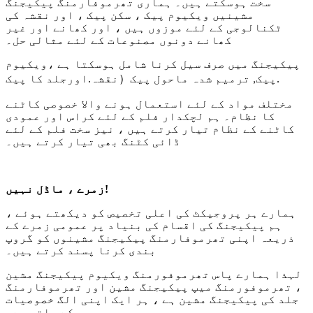
سخت ہوسکتے ہیں۔ ہماری تھرموفارمنگ پیکیجنگ
مشینیں ویکیوم پیک ، سکن پیک ، اور نقشہ کی
ٹکنالوجی کے لئے موزوں ہیں ، اور کھانے اور غیر
کھانے دونوں مصنوعات کے لئے مثالی حل۔
پیکیجنگ میں صرف سیل کرنا شامل ہوسکتا ہے ،
ویکیوم
.
（
.
پیک
,
ترمیم شدہ ماحول پیک
نقشہ
اور
جلد کا پیک
مختلف مواد کے لئے استعمال ہونے والا خصوصی کاٹنے
کا نظام۔ ہم لچکدار فلم کے لئے کراس اور عمودی
کاٹنے کے نظام تیار کرتے ہیں ، نیز سخت فلم کے لئے
ڈائی کٹنگ بھی تیار کرتے ہیں۔
زمرے ، ماڈل نہیں!
ہمارے ہر پروجیکٹ کی اعلی تخصیص کو دیکھتے ہوئے ،
ہم پیکیجنگ کی اقسام کی بنیاد پر عمومی زمرے کے
ذریعہ اپنی تھرموفارمنگ پیکیجنگ مشینوں کو گروپ
بندی کرنا پسند کرتے ہیں۔
لہذا ہمارے پاس تھرموفورمنگ ویکیوم پیکیجنگ مشین
، تھرموفورمنگ میپ پیکیجنگ مشین اور تھرموفارمنگ
جلد کی پیکیجنگ مشین ہے ، ہر ایک اپنی الگ خصوصیات
کے ساتھ ہے۔