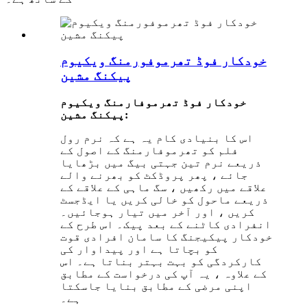
خودکار فوڈ تھرموفورمنگ ویکیوم
پیکنگ مشین
خودکار فوڈ تھرموفارمنگ ویکیوم
پیکنگ مشین:
اس کا بنیادی کام یہ ہے کہ نرم رول
فلم کو تھرموفارمنگ کے اصول کے
ذریعے نرم تین جہتی بیگ میں بڑھایا
جائے ، پھر پروڈکٹ کو بھرنے والے
علاقے میں رکھیں ، سگ ماہی کے علاقے کے
ذریعے ماحول کو خالی کریں یا ایڈجسٹ
کریں ، اور آخر میں تیار ہوجائیں۔
انفرادی کاٹنے کے بعد پیک۔ اس طرح کے
خودکار پیکیجنگ کا سامان افرادی قوت
کو بچاتا ہے اور پیداوار کی
کارکردگی کو بہت بہتر بناتا ہے۔ اس
کے علاوہ ، یہ آپ کی درخواست کے مطابق
اپنی مرضی کے مطابق بنایا جاسکتا
ہے۔