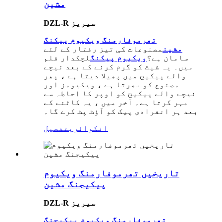
مشین
DZL-R سیریز
تھرموفارمنگ ویکیوم پیکنگ
مشین
مصنوعات کی تیز رفتار کے لئے
سامان ہے؟
ویکیوم پیکنگ
لچکدار فلم
میں۔ یہ شیٹ کو گرم کرنے کے بعد نیچے
والے پیکیج میں پھیلا دیتا ہے ، پھر
مصنوع کو بھرتا ہے ، ویکیومز اور
نیچے والے پیکیج کو اوپر کا احاطہ سے
مہر کرتا ہے۔ آخر میں ، یہ کاٹنے کے
بعد ہر انفرادی پیک کو آؤٹ پٹ کرے گا۔
انکوائری
تفصیل
تاریخیں تھرموفارمنگ ویکیوم
پیکیجنگ مشین
DZL-R سیریز
تھرموفارمنگ ویکیوم پیکیجنگ