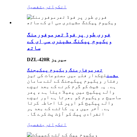
انکوائری
تفصیل
فوری طور پر فوڈ تھرموفورمنگ
ویکیوم پیکنگ مشینری سی ای کے
ساتھ
DZL-420R سیریز
تھرموفارمنگ ویکیوم پیکیجنگ
مشین
لچکدار فلم میں مصنوعات کی تیز
رفتار ویکیوم پیکیجنگ کے لئے سامان
ہے۔ یہ شیٹ کو گرم کرنے کے بعد نیچے
والے پیکیج میں پھیلا دیتا ہے ، پھر
ساسیج ، ویکیوم کو بھرتا ہے اور نیچے
والے پیکیج کو اوپر کا احاطہ کرتا
ہے۔ آخر میں ، یہ کاٹنے کے بعد ہر
انفرادی پیک کو آؤٹ پٹ کرے گا۔
انکوائری
تفصیل