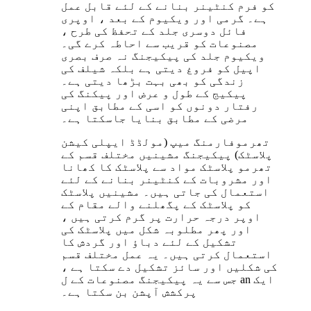
کو فرم کنٹینر بنانے کے لئے قابل عمل
ہے۔ گرمی اور ویکیوم کے بعد ، اوپری
فائل دوسری جلد کے تحفظ کی طرح ،
مصنوعات کو قریب سے احاطہ کرے گی۔
ویکیوم جلد کی پیکیجنگ نہ صرف بصری
اپیل کو فروغ دیتی ہے بلکہ شیلف کی
زندگی کو بھی بہت بڑھا دیتی ہے۔
پیکیج کے طول و عرض اور پیکنگ کی
رفتار دونوں کو اسی کے مطابق اپنی
مرضی کے مطابق بنایا جاسکتا ہے۔
تھرموفارمنگ میپ (مولڈڈ ایپلی کیشن
پلاسٹک) پیکیجنگ مشینیں مختلف قسم کے
تھرمو پلاسٹک مواد سے پلاسٹک کا کھانا
اور مشروبات کے کنٹینر بنانے کے لئے
استعمال کی جاتی ہیں۔ مشینیں پلاسٹک
کو پلاسٹک کے پگھلنے والے مقام کے
اوپر درجہ حرارت پر گرم کرتی ہیں ،
اور پھر مطلوبہ شکل میں پلاسٹک کی
تشکیل کے لئے دباؤ اور گردش کا
استعمال کرتی ہیں۔ یہ عمل مختلف قسم
کی شکلیں اور سائز تشکیل دے سکتا ہے ،
جس سے یہ پیکیجنگ مصنوعات کے ل an ایک
پرکشش آپشن بن سکتا ہے۔