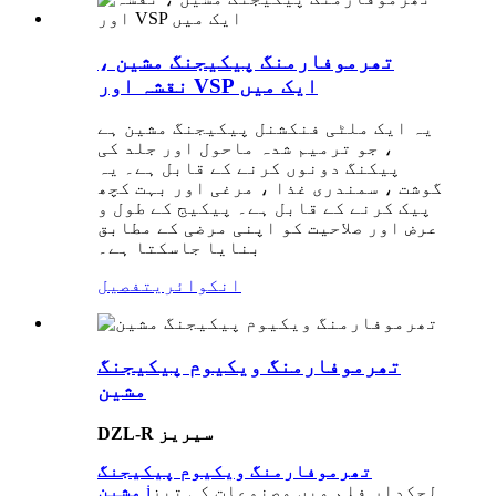
تھرموفارمنگ پیکیجنگ مشین ،
نقشہ اور VSP ایک میں
یہ ایک ملٹی فنکشنل پیکیجنگ مشین ہے
، جو ترمیم شدہ ماحول اور جلد کی
پیکنگ دونوں کرنے کے قابل ہے۔ یہ
گوشت ، سمندری غذا ، مرغی اور بہت کچھ
پیک کرنے کے قابل ہے۔ پیکیج کے طول و
عرض اور صلاحیت کو اپنی مرضی کے مطابق
بنایا جاسکتا ہے۔
انکوائری
تفصیل
تھرموفارمنگ ویکیوم پیکیجنگ
مشین
DZL-R سیریز
تھرموفارمنگ ویکیوم پیکیجنگ
لچکدار فلم میں مصنوعات کی تیز
i
مشین