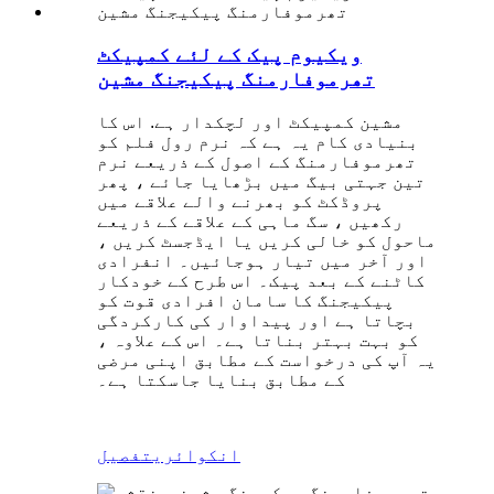
ویکیوم پیک کے لئے کمپیکٹ
تھرموفارمنگ پیکیجنگ مشین
مشین کمپیکٹ اور لچکدار ہے
.
اس کا
بنیادی کام یہ ہے کہ نرم رول فلم کو
تھرموفارمنگ کے اصول کے ذریعے نرم
تین جہتی بیگ میں بڑھایا جائے ، پھر
پروڈکٹ کو بھرنے والے علاقے میں
رکھیں ، سگ ماہی کے علاقے کے ذریعے
ماحول کو خالی کریں یا ایڈجسٹ کریں ،
اور آخر میں تیار ہوجائیں۔ انفرادی
کاٹنے کے بعد پیک۔ اس طرح کے خودکار
پیکیجنگ کا سامان افرادی قوت کو
بچاتا ہے اور پیداوار کی کارکردگی
کو بہت بہتر بناتا ہے۔ اس کے علاوہ ،
یہ آپ کی درخواست کے مطابق اپنی مرضی
کے مطابق بنایا جاسکتا ہے۔
انکوائری
تفصیل