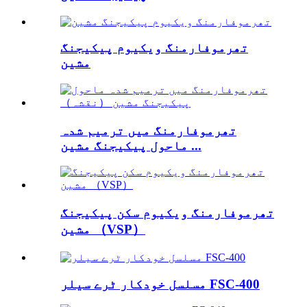
تھرموفارمنگ ویکیوم پیکیجنگ
مشین
تھرموفارمنگ میں ترمیم شدہ
ماحول پیکیجنگ مشین ...
تھرموفارمنگ ویکیوم سکن پیکیجنگ
مشین （VSP）
مسلسل خودکار ٹرے سیلر FSC-400