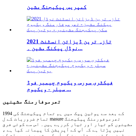
کمپریس پیکیجنگ مشین
2021 تازہ ترین ڈیزائن انسٹنٹ
نوڈل پیکنگ مشین ۔...
فیکٹری سورس ویکیوم چیمبر فوڈ
سیلر - ویکیوم ...
تھرموفارمنگ مشینیں
1994 کے بعد سے یوٹین پیک میں ہم تمام پیکیجنگ کی
تمام ضروریات کے ل masure تھرموفورمنگ پیکیجنگ
مشینوں کو تیار اور تیار کررہے ہیں۔ اس سے کوئی فرق
نہیں پڑتا ہے کہ آپ کے آپریشن کا پیمانہ کیا ہے ،
یوٹین پیک تھرموفارمرز کو آپ کی مخصوص ضروریات کے