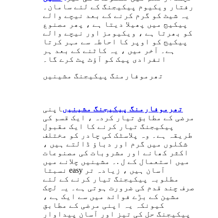
رفتار ویکیوم پیکیجنگ کے لئے سامان۔
یہ شیٹ کو گرم کرنے کے بعد نیچے والے
پیکیج میں پھیلا دیتا ہے ، پھر مصنوع
کو بھرتا ہے ، ویکیومز اور نیچے والے
پیکیج کو اوپر کا احاطہ سے مہر کرتا
ہے۔ آخر میں ، یہ کاٹنے کے بعد ہر
انفرادی پیک کو آؤٹ پٹ کرے گا۔
تھرموفارمنگ پیکیجنگ مشینیں
تھرموفارمنگ پیکیجنگ مشینیں
اپنی
مرضی کے مطابق تیار کردہ ، ایک قسم کی
پیکیجنگ تیار کرنے کا ایک مقبول
طریقہ ہے۔ وہ پلاسٹک کی چادر کو مختلف
شکلوں میں گرم اور دباؤ ڈالتے ہیں ،
اکثر کھانے اور مشروبات کی مصنوعات
میں استعمال کے ل .۔ مشینیں چلانے میں
نسبتا easy آسان ہیں ، زیادہ تر
مطلوبہ پیکیجنگ تیار کرنے کے لئے
صرف چند قدم کی ضرورت ہوتی ہے۔ یہ لچک
مشین کے بڑے فوائد میں سے ایک ہے ،
کیونکہ یہ اپنی مرضی کے مطابق
پیکیجنگ حل کی تیز اور آسان پیداوار