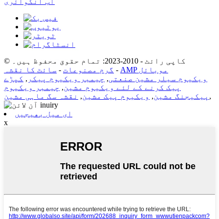
اب انکوائری
© کاپی رائٹ - 2010-2023: تمام حقوق محفوظ ہیں۔
AMP موبائل
-
گرم مصنوعات
-
سائٹ کا نقشہ
ویکیوم سیلر مشین صنعتی
,
چیمبر ویکیوم پیکر
,
کپڑے
پیک کرنے کے لئے ویکیوم مشین
,
چیمبر ویکیوم
,
پیکیجنگ مشین
,
ویکیوم پیک مشین
,
نقشہ سگ ماہی مشین
ای میل بھیجیں
x