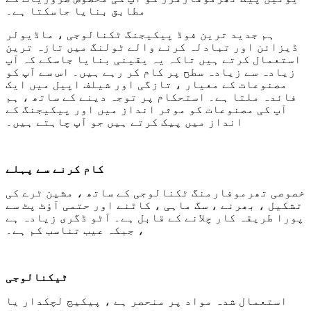
مطابق بنایا جاسکتا ہے۔
ہم جدید ترین فوڈ پیکیجنگ ٹکنالوجی ، ماڈیولر
ڈیزائن اور تبادلہ کرنے والے ٹولنگ میں تازہ ترین
استعمال کرتے ہیں تاکہ یہ یقینی بنایا جاسکے کہ آپ
زیادہ سے زیادہ سطح پر کام کر رہے ہیں۔ اس سے آپ کو
مصنوعات کے معیار ، تازگی اور شیلف اپیل میں ایک
فائدہ ملتا ہے۔ استحکام پر توجہ دینے کے ساتھ ، ہم
آپ کی مصنوعات کو موثر انداز میں اور پیکیجنگ کے
انداز میں پیک کرتے ہیں جو آپ چاہتے ہیں۔
کام کرنے سے پہلے
خصوصی تھرموفارمنگ ٹکنالوجی کے ساتھ ، مشین ٹرے کی
تشکیل ، بھرنے ، سگ ماہی ، کاٹنے اور حتمی آؤٹ پٹ سے
پورا طریقہ کار چلانے کے قابل ہے۔ آٹو ڈگری زیادہ ہے
، جبکہ عیب تناسب کم ہے۔
ٹیکنالوجی
استعمال شدہ مواد پر منحصر ہے ، پیکیج لچکدار یا