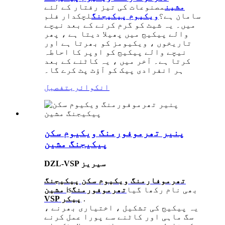
مشین
مصنوعات کی تیز رفتار کے لئے
سامان ہے؟
ویکیوم پیکیجنگ
لچکدار فلم
میں۔ یہ شیٹ کو گرم کرنے کے بعد نیچے
والے پیکیج میں پھیلا دیتا ہے ، پھر
تاریخوں ، ویکیومز کو بھرتا ہے اور
نیچے والے پیکیج کو اوپر کا احاطہ
کرتا ہے۔ آخر میں ، یہ کاٹنے کے بعد
ہر انفرادی پیک کو آؤٹ پٹ کرے گا۔
انکوائری
تفصیل
پنیر تھرموفورمنگ ویکیوم سکن
پیکیجنگ مشین
DZL-VSP سیریز
تھرموفارمنگ ویکیوم سکن پیکیجنگ
بھی نام رکھا گیا
تھرموفورمنگ
is
مشین
.
VSP پیکر
یہ پیکیج کی تشکیل ، اختیاری بھرنے ،
سگ ماہی اور کاٹنے سے پورا عمل کرنے