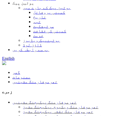
یوٹین پیک
یوٹین پیک کے بارے میں
کمپنی پروفائل
تاریخ
ٹیم
سرٹیفکیٹ
کمپنی کی ثقافت
خدمت
یوٹینپیک ویڈیوز
ڈاؤن لوڈ
ہم سے رابطہ کریں
English
گھر
مصنوعات
تھرموفارمنگ مشینیں
زمرے
تھرموفارمنگ پیکیجنگ مشینیں
تھرموفارمنگ ویکیوم پیکیجنگ مشین
تھرموفارمنگ نقشہ پیکیجنگ مشین