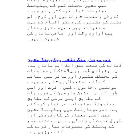
میپ مشین مختلف قسم کے پیکیجنگ
مصنوعات تیار کرسکتی ہے ، جیسے
کارٹن ، مقدمات ، خانوں اور ڈرم۔ اس
مشین کو مشینوں کی دیگر اقسام کے بہت
سے فوائد ہیں ، جیسے تیز رفتار
پیداواری وقت اور اضافی سامان کی
ضرورت نہیں۔
تھرموفارمنگ نقشہ پیکیجنگ مشین
کھانے کی صنعت میں ایک اہم سامان ہے۔
یہ بنیادی طور پر پلاسٹک کی مصنوعات
کو مختلف شکلوں اور سائز میں بنانے
کے لئے استعمال ہوتا ہے ، جیسے
بوتلیں ، خانوں ، کین ، ٹرے اور اسی
طرح کے۔ یہ مشین صارفین کی ضروریات
کے مطابق اپنی مرضی کے مطابق
پیکیجنگ مصنوعات بھی تیار کرسکتی
ہے۔ تھرموفارمنگ میپ پیکیجنگ مشین
میں اعلی معیار کی کارکردگی اور
طویل خدمت کی زندگی ہے۔ یہ مختلف قسم
کے پلاسٹک کی مصنوعات تیار کرنے کے
لئے موزوں ہے۔