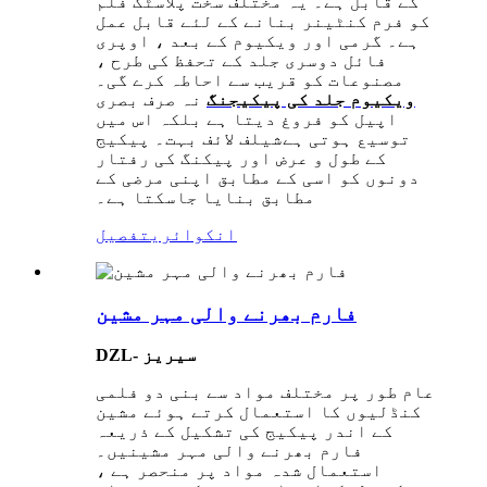
کے قابل ہے۔ یہ مختلف سخت پلاسٹک فلم
کو فرم کنٹینر بنانے کے لئے قابل عمل
ہے۔ گرمی اور ویکیوم کے بعد ، اوپری
فائل دوسری جلد کے تحفظ کی طرح ،
مصنوعات کو قریب سے احاطہ کرے گی۔
ویکیوم جلد کی پیکیجنگ
نہ صرف بصری
اپیل کو فروغ دیتا ہے بلکہ اس میں
توسیع ہوتی ہے
شیلف لائف بہت۔ پیکیج
کے طول و عرض اور پیکنگ کی رفتار
دونوں کو اسی کے مطابق اپنی مرضی کے
مطابق بنایا جاسکتا ہے۔
انکوائری
تفصیل
فارم بھرنے والی مہر مشین
DZL- سیریز
عام طور پر مختلف مواد سے بنی دو فلمی
کنڈلیوں کا استعمال کرتے ہوئے مشین
کے اندر پیکیج کی تشکیل کے ذریعہ
فارم بھرنے والی مہر مشینیں۔
استعمال شدہ مواد پر منحصر ہے ،