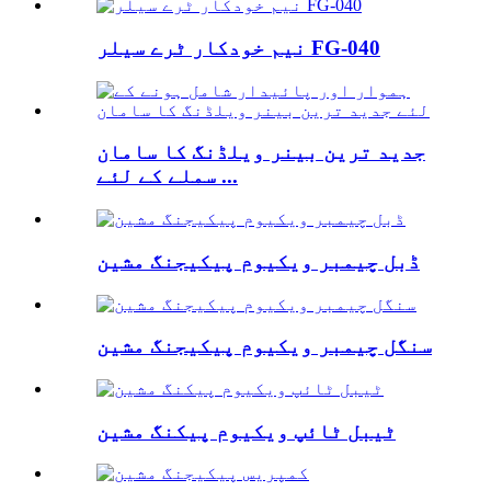
نیم خودکار ٹرے سیلر FG-040
جدید ترین بینر ویلڈنگ کا سامان
سملے کے لئے ...
ڈبل چیمبر ویکیوم پیکیجنگ مشین
سنگل چیمبر ویکیوم پیکیجنگ مشین
ٹیبل ٹائپ ویکیوم پیکنگ مشین