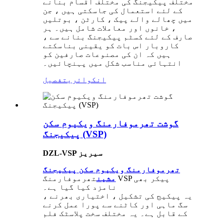
مختلف پیکیجنگ کی مختلف اقسام بنانے
کے لئے استعمال کی جاسکتی ہیں ، جن
میں چھالے والے پیک ، کارٹن ، بوتلیں
، خانوں اور معاملات شامل ہیں۔ ہر
صارف کے لئے کسٹم پیکیجنگ بنانے سے ،
کاروبار اس بات کو یقینی بناسکتے
ہیں کہ ان کی مصنوعات صارفین کو
انتہائی مناسب شکل میں پہنچائیں۔
انکوائری
تفصیل
گوشت تھرموفارمنگ ویکیوم سکن
پیکیجنگ (VSP)
DZL-VSP سیریز
تھرموفارمنگ ویکیوم سکن پیکیجنگ
مشین
تھرموفارمنگ VSP پیکر بھی
نامزد کیا گیا ہے۔
یہ پیکیج کی تشکیل ، اختیاری بھرنے ،
سگ ماہی اور کاٹنے سے پورا عمل کرنے
کے قابل ہے۔ یہ مختلف سخت پلاسٹک فلم