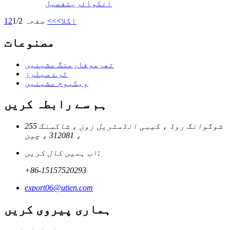
انکوائری
تفصیل
اگلا>
>>
صفحہ 1/2
2
1
مصنوعات
تھرموفارمنگ مشینیں
ٹرے سیلرز
ویکیوم مشینیں
ہم سے رابطہ کریں
255 شوگوانگ روڈ ، کیبی انڈسٹریل زون ، شاکسنگ
، 312081 ، چین
اب ہمیں کال کریں:
+86-15157520293
export06@utien.com
ہماری پیروی کریں