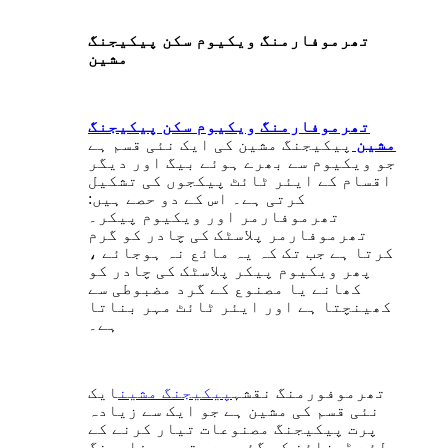
تھرموفارمنگ ویکیوم سکن پیکیجنگ
مشین
تھرموفارمنگ ویکیوم سکن پیکیجنگ
مشین
پیکیجنگ مشین کی ایک نئی قسم ہے
جو ویکیوم سے بھرے ہوئے بیگ اور دیگر
اقسام کے ایئر ٹائٹ پیکجوں کی تشکیل
کرتی ہے۔ اس کے دو حصے ہیں:
تھرموفارمر اور ویکیوم پیکر۔
تھرموفارمر پلاسٹک کی چادر کو گرم
کرتا ہے جب تک کہ یہ مائع نہ ہوجائے ،
پھر ویکیوم پیکر پلاسٹک کی چادر کو
کھانے یا مصنوع کے گرد مضبوطی سے
کھینچتا ہے اور ایئر ٹائٹ مہر بناتا
ہے۔
تھرموفورمنگ نقشہ
پیکیجنگ مشین
ایک
نئی قسم کی مشین ہے جو ایک سے زیادہ
پرت پیکیجنگ مصنوعات تیار کرنے کے
لئے ڈیزائن کی گئی ہے۔ تھرموفارمنگ