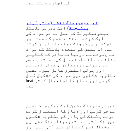
کی اجازت دیتا ہے۔
تھرموفورمنگ نقشہ (ملٹی لیئر
پیکیجنگ
)
ایک تھرمو پلاسٹک
مینوفیکچرنگ کا عمل ہے جو مواد کی
ایک شیٹ سے مختلف قسم کے سخت اور
لچکدار پیکیجنگ مصنوعات تیار کرتا
ہے۔ اس مشین کو متعدد پلاسٹک کے مواد
سے چھوٹے سے درمیانے سائز کے کنٹینر
بنانے کے لئے استعمال کیا جاتا ہے جس
میں پولی پروپیلین ، پولی تھیلین
اور پولی اسٹیرن شامل ہیں۔ مشین
مطلوبہ شکلوں میں مواد کی تشکیل کے ل
heat گرمی اور دباؤ کا استعمال کرتی
ہے۔
تھرموفارمنگ مشین ایک پیکیجنگ مشین
ہے جو گرمی اور دباؤ کا استعمال کرتے
ہوئے پلاسٹک کی چادر کو مطلوبہ شکلوں
میں نکالتی ہے۔ تھرموفارمنگ مشینیں
مختلف قسم کے سائز میں آتی ہیں اور