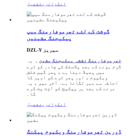
انکوائری
تفصیل
گوشت کے لئے تھرموفارمنگ میپ
پیکیجنگ مشینیں
DZL-Y سیریز
تھرموفارمنگ نقشہ پیکیجنگ مشین
， یہ
گرم ہونے کے بعد پلاسٹک کی چادر کو ٹرے
میں پھیلا دیتا ہے ، پھر گیس فلش
ویکیوم ، اور پھر ٹرے کو اوپر کا
احاطہ سے مہر لگاتا ہے۔ آخر میں ، یہ
مرنے کے بعد ہر پیکیج کو آؤٹ پٹ کرے
گا۔
انکوائری
تفصیل
ڈورین تھرموفارمنگ ویکیوم پیکنگ