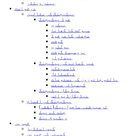
بینر ویلڈر
درخواست
پیکیجنگ کی مثالیں
فوڈ پیکیجنگ
بیکری
سہولت کا کھانا
مچھلی کا سرفوڈ
گوشت
پولٹری
پروسیسڈ گوشت
پیداوار
غیر کھانے کی پیکیجنگ
کاسمیٹکس
ٹیکسٹائل
پالتو جانوروں کی مصنوعات
کیمیائی صنعت
میڈیکل پیکیجنگ
میڈیکل ڈیوائس
پیکیجنگ کی اقسام
ترمیم شدہ ماحول پیک (نقشہ)
جلد کے پیک
ویکیوم پیک
خبریں
کیس اسٹڈیز
کمپنی کی خبریں