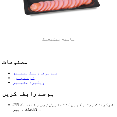
ساسیج پیکیجنگ
مصنوعات
تھرموفارمنگ مشینیں
ٹرے سیلرز
ویکیوم مشینیں
ہم سے رابطہ کریں
255 شوگوانگ روڈ ، کیبی انڈسٹریل زون ، شاکسنگ
، 312081 ، چین