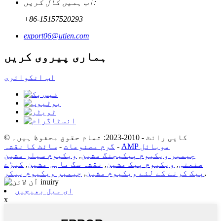
اب ہمیں کال کریں:
+86-15157520293
export06@utien.com
ہماری پیروی کریں
اب انکوائری
© کاپی رائٹ - 2010-2023: تمام حقوق محفوظ ہیں۔
AMP موبائل
-
گرم مصنوعات
-
سائٹ کا نقشہ
چیمبر ویکیوم پیکیجنگ مشین
,
ویکیوم سیلر مشین
صنعتی
,
ویکیوم پیک مشین
,
نقشہ سگ ماہی مشین
,
کپڑے
,
پیک کرنے کے لئے ویکیوم مشین
,
چیمبر ویکیوم پیکر
ای میل بھیجیں
x