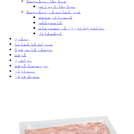
میڈیکل پیکیجنگ
میڈیکل ڈیوائس
غیر کھانے کی پیکیجنگ
کیمیائی صنعت
کاسمیٹکس
پالتو جانوروں کی مصنوعات
ٹیکسٹائل
بیکری
سہولت کا کھانا
مچھلی کا سرفوڈ
گوشت
پولٹری
پروسیسڈ گوشت
پیداوار
سنیک فوڈز