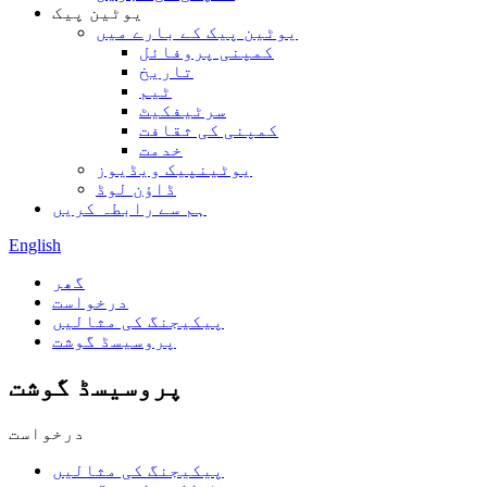
یوٹین پیک
یوٹین پیک کے بارے میں
کمپنی پروفائل
تاریخ
ٹیم
سرٹیفکیٹ
کمپنی کی ثقافت
خدمت
یوٹینپیک ویڈیوز
ڈاؤن لوڈ
ہم سے رابطہ کریں
English
گھر
درخواست
پیکیجنگ کی مثالیں
پروسیسڈ گوشت
پروسیسڈ گوشت
درخواست
پیکیجنگ کی مثالیں