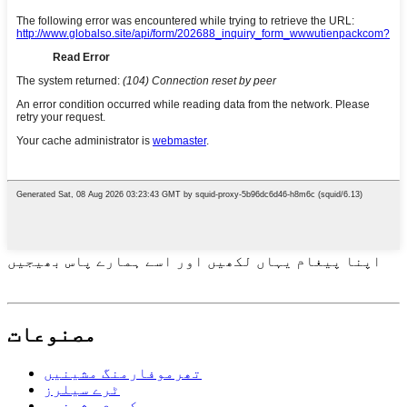
اپنا پیغام یہاں لکھیں اور اسے ہمارے پاس بھیجیں
مصنوعات
تھرموفارمنگ مشینیں
ٹرے سیلرز
ویکیوم مشینیں