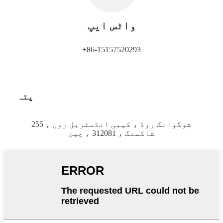
واٹس ایپ
+86-15157520293
پتہ
255 شوگوانگ روڈ ، کیبی انڈسٹریل زون ،
شاکسنگ ، 312081 ، چین