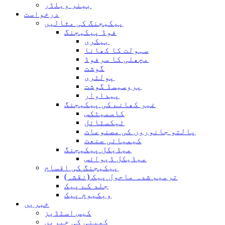
بینر ویلڈر
درخواست
پیکیجنگ کی مثالیں
فوڈ پیکیجنگ
بیکری
سہولت کا کھانا
مچھلی کا سرفوڈ
گوشت
پولٹری
پروسیسڈ گوشت
پیداوار
غیر کھانے کی پیکیجنگ
کاسمیٹکس
ٹیکسٹائل
پالتو جانوروں کی مصنوعات
کیمیائی صنعت
میڈیکل پیکیجنگ
میڈیکل ڈیوائس
پیکیجنگ کی اقسام
ترمیم شدہ ماحول پیک (نقشہ)
جلد کے پیک
ویکیوم پیک
خبریں
کیس اسٹڈیز
کمپنی کی خبریں