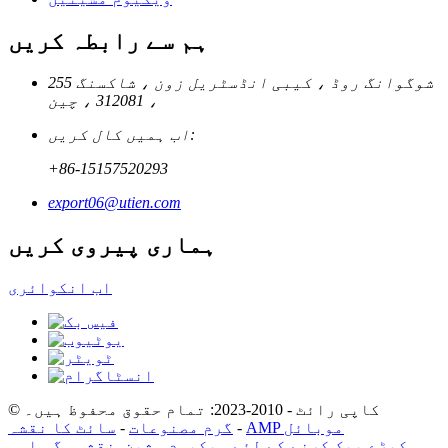
ہم سے رابطہ کریں
255 شوگوانگ روڈ ، کیبی انڈسٹریل زون ، شاکسنگ
، 312081 ، چین
اب ہمیں کال کریں:
+86-15157520293
export06@utien.com
ہماری پیروی کریں
اب انکوائری
© کاپی رائٹ - 2010-2023: تمام حقوق محفوظ ہیں۔
AMP موبائل
-
گرم مصنوعات
-
سائٹ کا نقشہ
کپڑے پیک کرنے کے لئے ویکیوم مشین
,
نقشہ سگ ماہی