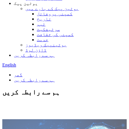
یوٹین پیک
یوٹین پیک کے بارے میں
کمپنی پروفائل
تاریخ
ٹیم
سرٹیفکیٹ
کمپنی کی ثقافت
خدمت
یوٹینپیک ویڈیوز
ڈاؤن لوڈ
ہم سے رابطہ کریں
English
گھر
ہم سے رابطہ کریں
ہم سے رابطہ کریں