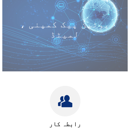
یوٹین پیک کمپنی ،
لمیٹڈ
رابطہ کار